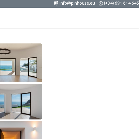
@
info@pinhouse.eu
(+34) 691 614 645