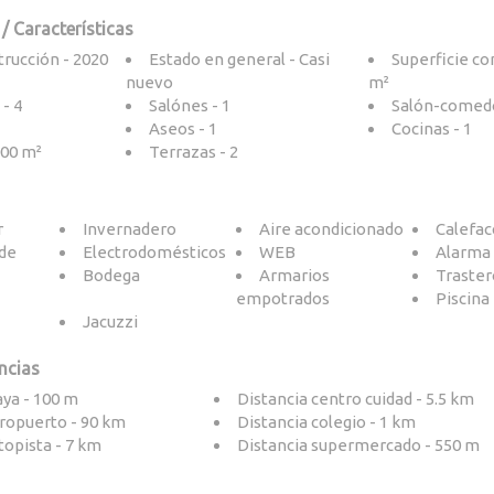
/ Características
rucción - 2020
Estado en general - Casi
Superficie co
nuevo
m²
- 4
Salónes - 1
Salón-comedo
Aseos - 1
Cocinas - 1
000 m²
Terrazas - 2
r
Invernadero
Aire acondicionado
Calefac
 de
Electrodomésticos
WEB
Alarma
Bodega
Armarios
Traster
empotrados
Piscina 
Jacuzzi
ncias
aya - 100 m
Distancia centro cuidad - 5.5 km
eropuerto - 90 km
Distancia colegio - 1 km
topista - 7 km
Distancia supermercado - 550 m