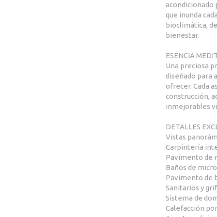
acondicionado p
que inunda cada 
bioclimática, 
bienestar.
ESENCIA MEDI
Una preciosa pr
diseñado para a
ofrecer. Cada a
construcción, a
inmejorables vi
DETALLES EXC
Vistas panorámi
Carpintería int
Pavimento de m
Baños de micr
Pavimento de ba
Sanitarios y gri
Sistema de dom
Calefacción po