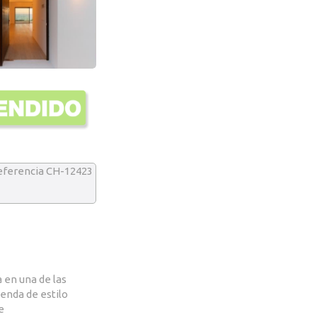
eferencia CH-12423
 en una de las
ienda de estilo
e