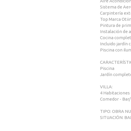
Aire Acondicio
Sistema de Aero
Carpintería exte
Top Marca Otii
Pintura de prime
Instalación de 
Cocina complet
Incluido jardí
Piscina con ilu
CARACTERÍSTI
Piscina
Jardín complet
VILLA:
4 Habitaciones (
Comedor - Bar/B
TIPO: OBRA NU
SITUACIÓN: BA