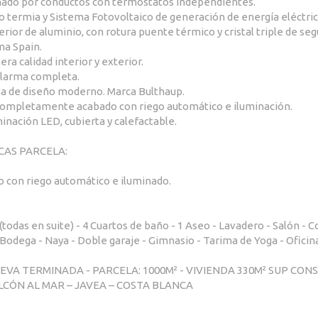
nado por conductos con termostatos independientes.
 termia y Sistema Fotovoltaico de generación de energía eléctric
rior de aluminio, con rotura puente térmico y cristal triple de seg
ma Spain.
ra calidad interior y exterior.
alarma completa.
a de diseño moderno. Marca Bulthaup.
n completamente acabado con riego automático e iluminación.
minación LED, cubierta y calefactable.
CAS PARCELA:
o con riego automático e iluminado.
todas en suite) - 4 Cuartos de baño - 1 Aseo - Lavadero - Salón - C
odega - Naya - Doble garaje - Gimnasio - Tarima de Yoga - Oficin
EVA TERMINADA - PARCELA: 1000M² - VIVIENDA 330M² SUP CON
LCÓN AL MAR – JAVEA – COSTA BLANCA