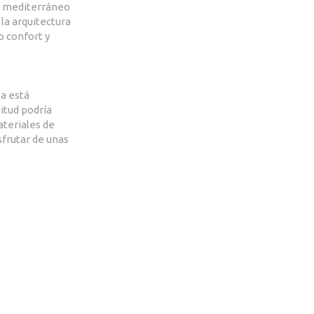
lo mediterráneo
 la arquitectura
 confort y
la está
itud podría
ateriales de
sfrutar de unas