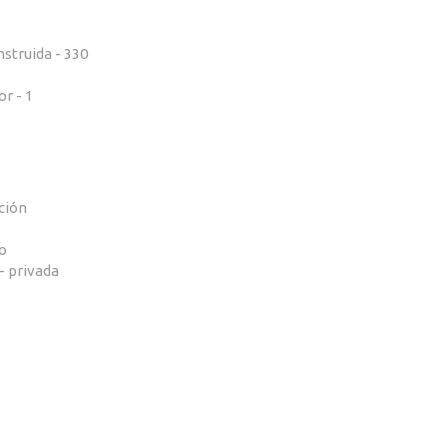
nstruida - 330
r - 1
ción
o
- privada