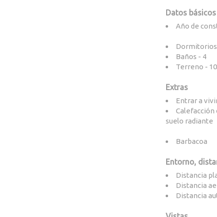
Datos básicos 
Año de const
Dormitorios 
Baños - 4
Terreno - 1
Extras
Entrar a vivi
Calefacción
suelo radiante
Barbacoa
Entorno, dista
Distancia pl
Distancia a
Distancia au
Vistas