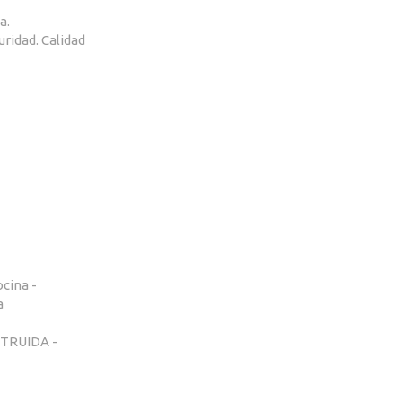
a.
uridad. Calidad
ocina -
a
STRUIDA -