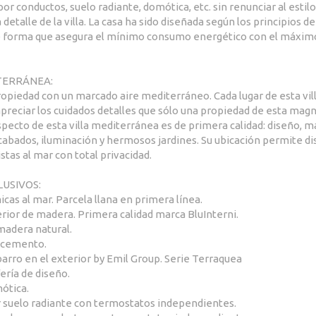
or conductos, suelo radiante, domótica, etc. sin renunciar al esti
detalle de la villa. La casa ha sido diseñada según los principios de
de forma que asegura el mínimo consumo energético con el máximo
TERRÁNEA:
opiedad con un marcado aire mediterráneo. Cada lugar de esta vil
preciar los cuidados detalles que sólo una propiedad de esta magn
specto de esta villa mediterránea es de primera calidad: diseño, m
cabados, iluminación y hermosos jardines. Su ubicación permite di
stas al mar con total privacidad.
LUSIVOS:
cas al mar. Parcela llana en primera línea.
erior de madera. Primera calidad marca BluInterni.
adera natural.
ocemento.
rro en el exterior by Emil Group. Serie Terraquea
fería de diseño.
ótica.
r suelo radiante con termostatos independientes.