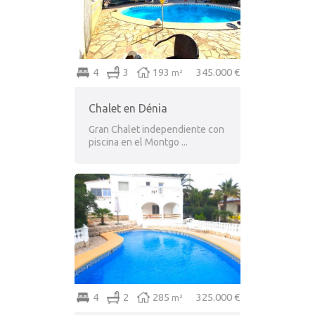
4
3
193
345.000 €
m²
Chalet en Dénia
Gran Chalet independiente con
piscina en el Montgo ...
4
2
285
325.000 €
m²