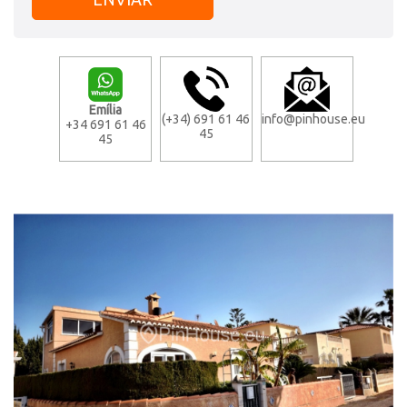
Emília
(+34) 691 61 46
info@pinhouse.eu
+34 691 61 46
45
45