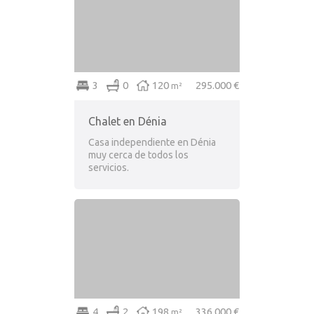
3
0
120
295.000 €
m²
Chalet en Dénia
Casa independiente en Dénia
muy cerca de todos los
servicios.
4
2
198
336.000 €
m²