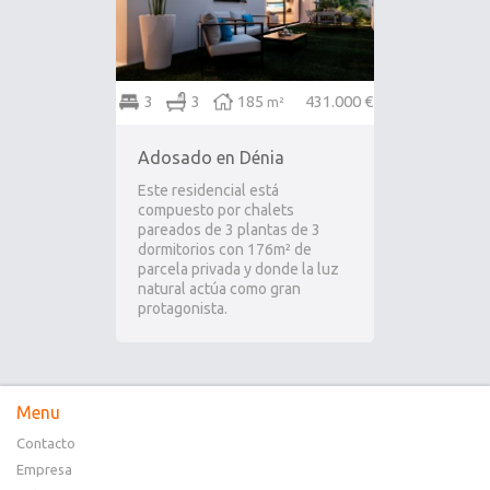
3
3
185
431.000 €
m²
Adosado en Dénia
Este residencial está
compuesto por chalets
pareados de 3 plantas de 3
dormitorios con 176m² de
parcela privada y donde la luz
natural actúa como gran
protagonista.
Menu
Contacto
Empresa