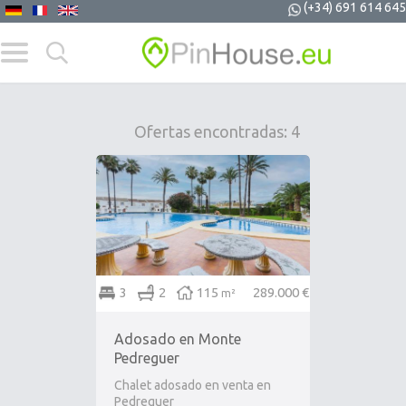
(+34) 691 614 645
Ofertas encontradas: 4
3
2
115
289.000 €
m²
Adosado en Monte
Pedreguer
Chalet adosado en venta en
Pedreguer