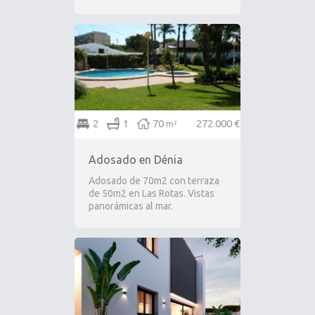
2
1
70
272.000 €
m²
Adosado en Dénia
Adosado de 70m2 con terraza
de 50m2 en Las Rotas. Vistas
panorámicas al mar.